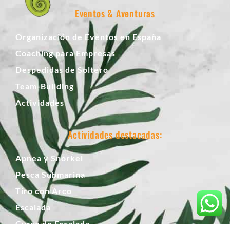
Eventos & Aventuras
Organización de Eventos en España
Coaching para Empresas
Despedidas de Soltero
Team-Building
Actividades
Actividades destacadas:
Apnea y Snorkel
Pesca Submarina
Tiro con Arco
Escalada
Curso de Escalada