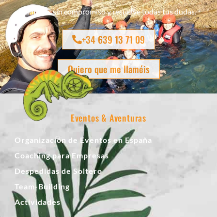
Llámanos sin compromiso y resuelve todas tus dudas.
+34 639 13 71 09
Quiero que me llaméis
Eventos & Aventuras
Organización de Eventos en España
Coaching para Empresas
Despedidas de Soltero
Team-Building
Actividades