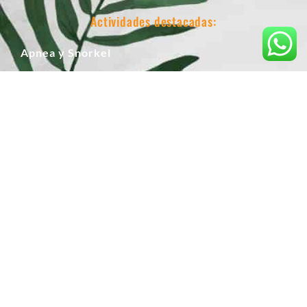
Actividades destacadas:
Apnea y Snorkel
Pesca Submarina
Tiro con Arco
Escalada
Curso de Escalada
Rutas 4x4
Rutas guiadas en vehículo
Páginas legales:
Aviso Legal
Política de Privacidad
Política de Cookies