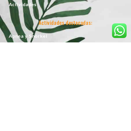
Actividades
Actividades destacadas:
Apnea y Snorkel
Pesca Submarina
Tiro con Arco
Escalada
Curso de Escalada
Rutas 4x4
Rutas guiadas en vehículo
Páginas legales:
Aviso Legal