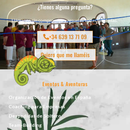
¿Tienes alguna pregunta?
Llámanos sin compromiso y resuelve todas tus dudas.
+34 639 13 71 09
Quiero que me llaméis
Eventos & Aventuras
Organización de Eventos en España
Coaching para Empresas
Despedidas de Soltero
Team-Building